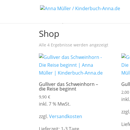
Start
/ Shop
Shop
Alle 4 Ergebnisse werden angezeigt
Gulliver das Schweinhorn –
Gull
die Reise beginnt
2,0
9,90
€
inkl
inkl. 7 % MwSt.
zzgl
zzgl.
Versandkosten
Lief
Lieferzeit:
1-3 Tage