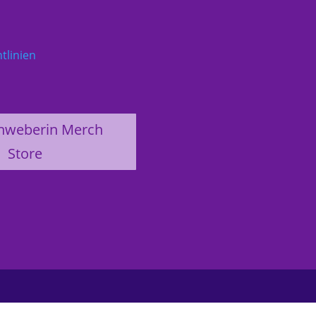
tlinien
nweberin Merch
Store