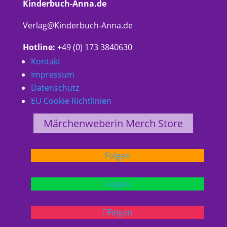
Kinderbuch-Anna.de
Verlag@Kinderbuch-Anna.de
Hotline:
+49 (0) 173 3840630
Kontakt
Impressum
Datenschutz
EU Cookie Richtlinien
Besuche mich auf facebook
Besuche mich auf instagram
Märchenweberin Merch Store
Folgen
Folgen
Folgen