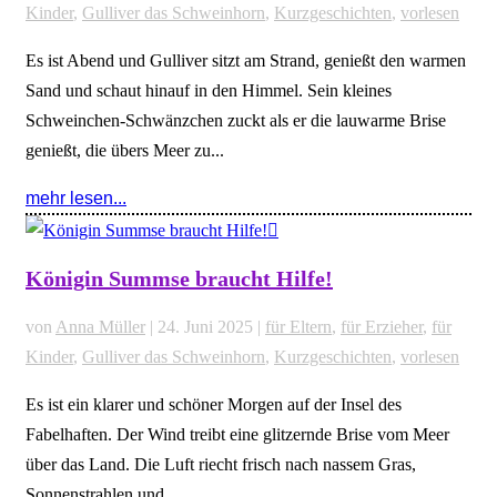
Kinder
,
Gulliver das Schweinhorn
,
Kurzgeschichten
,
vorlesen
Es ist Abend und Gulliver sitzt am Strand, genießt den warmen
Sand und schaut hinauf in den Himmel. Sein kleines
Schweinchen-Schwänzchen zuckt als er die lauwarme Brise
genießt, die übers Meer zu...
mehr lesen...
Königin Summse braucht Hilfe!
von
Anna Müller
|
24. Juni 2025
|
für Eltern
,
für Erzieher
,
für
Kinder
,
Gulliver das Schweinhorn
,
Kurzgeschichten
,
vorlesen
Es ist ein klarer und schöner Morgen auf der Insel des
Fabelhaften. Der Wind treibt eine glitzernde Brise vom Meer
über das Land. Die Luft riecht frisch nach nassem Gras,
Sonnenstrahlen und...