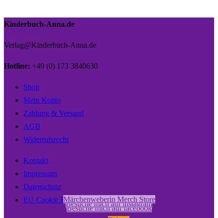
Kinderbuch-Anna.de
Verlag@Kinderbuch-Anna.de
Hotline:
+49 (0) 173 3840630
Shop
Mein Konto
Zahlung & Versand
AGB
Widerrufsrecht
Kontakt
Impressum
Datenschutz
Märchenweberin Merch Store
EU Cookie Richtlinien
Besuche mich auf instagram
Besuche mich auf facebook